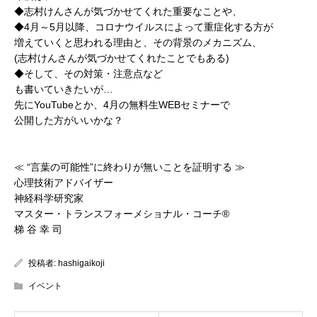
◆志村けんさんが気づかせてくれた重要なことや、
◆4月～5月以降、コロナウイルスによって重症化する方が
増えていくと思われる理由と、その背景のメカニズム、
(志村けんさんが気づかせてくれたことでもある)
◆そして、その対策・注意点など
も書いていきたいが…
先にYouTubeとか、4月の無料生WEBセミナーで
公開した方がいいかな？
≪ “言葉の可能性”に終わりが無いことを証明する ≫
心理技術アドバイザー
神経科学研究家
マスター・トランスフォーメショナル・コーチ®
梯 谷 幸 司
投稿者:
hashigaikoji
イベント