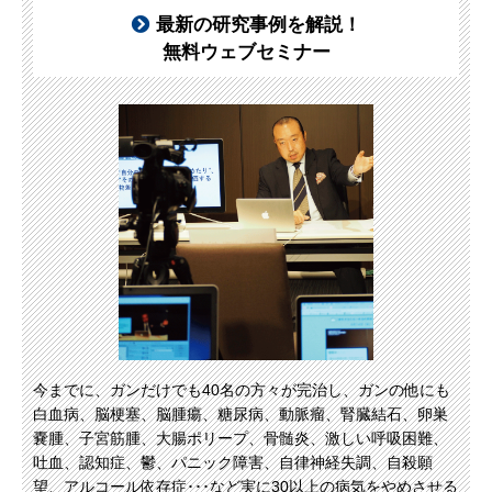
最新の研究事例を解説！
無料ウェブセミナー
今までに、ガンだけでも40名の方々が完治し、ガンの他にも
白血病、脳梗塞、脳腫瘍、糖尿病、動脈瘤、腎臓結石、卵巣
嚢腫、子宮筋腫、大腸ポリープ、骨髄炎、激しい呼吸困難、
吐血、認知症、鬱、パニック障害、自律神経失調、自殺願
望、アルコール依存症･･･など実に30以上の病気をやめさせる